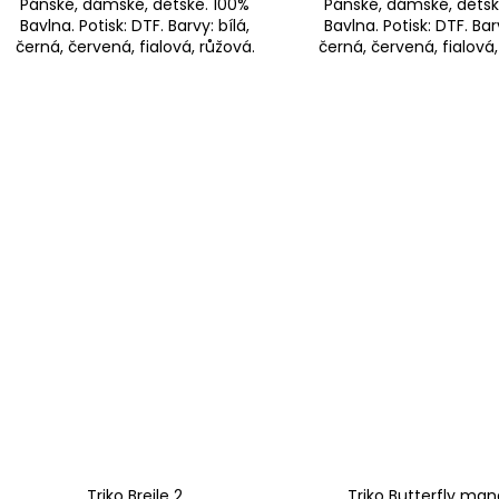
Pánské, dámské, dětské. 100%
Pánské, dámské, dětsk
Bavlna. Potisk: DTF. Barvy: bílá,
Bavlna. Potisk: DTF. Barv
černá, červená, fialová, růžová.
černá, červená, fialová,
Triko Brejle 2
Triko Butterfly man