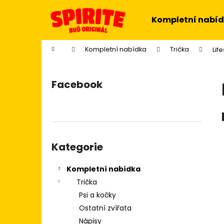
K
Přejít
na
o
Kompletní nabí
obsah
Zpět
Zpět
š
do
do
í
Domů
Kompletní nabídka
Trička
Life
k
obchodu
obchodu
P
o
Facebook
s
t
r
a
Přeskočit
n
kategorie
Kategorie
n
í
Kompletní nabídka
p
Trička
a
Psi a kočky
n
Ostatní zvířata
e
Nápisy