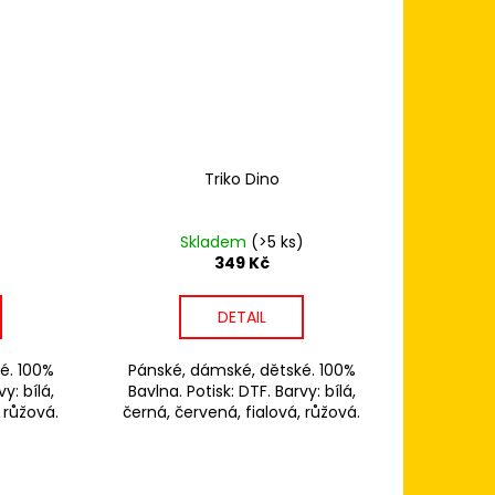
Triko Dino
)
Skladem
(>5 ks)
349 Kč
DETAIL
é. 100%
Pánské, dámské, dětské. 100%
y: bílá,
Bavlna. Potisk: DTF. Barvy: bílá,
 růžová.
černá, červená, fialová, růžová.