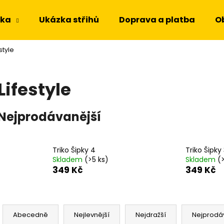
dka
Ukázka střihů
Doprava a platba
O
style
Co potřebujete najít?
Lifestyle
HLEDAT
Nejprodávanější
Doporučujeme
Triko Šipky 4
Triko Šipky
Skladem
(>5 ks)
Skladem
(
349 Kč
349 Kč
Ř
a
Abecedně
Nejlevnější
Nejdražší
Nejprodá