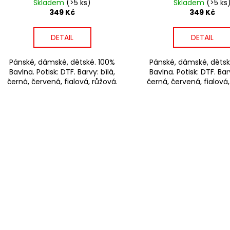
Skladem
(>5 ks)
Skladem
(>5 ks
349 Kč
349 Kč
DETAIL
DETAIL
Pánské, dámské, dětské. 100%
Pánské, dámské, dětsk
Bavlna. Potisk: DTF. Barvy: bílá,
Bavlna. Potisk: DTF. Barv
černá, červená, fialová, růžová.
černá, červená, fialová,