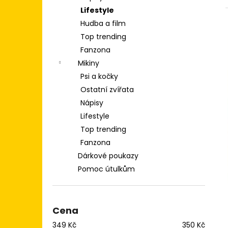
TRIKO OVLADAČ PS
l
Lifestyle
349 Kč
Hudba a film
Top trending
Fanzona
Mikiny
Psi a kočky
Ostatní zvířata
Nápisy
Lifestyle
Top trending
Fanzona
Dárkové poukazy
Pomoc útulkům
Cena
349
Kč
350
Kč