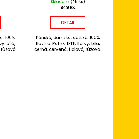
)
Skladem
(>5 ks)
349 Kč
DETAIL
é. 100%
Pánské, dámské, dětské. 100%
y: bílá,
Bavlna. Potisk: DTF. Barvy: bílá,
 růžová.
černá, červená, fialová, růžová.