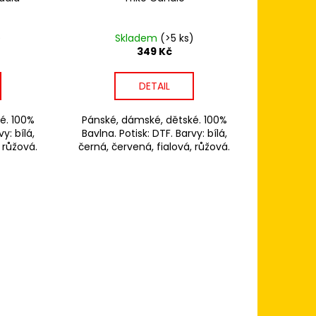
)
Skladem
(>5 ks)
349 Kč
DETAIL
é. 100%
Pánské, dámské, dětské. 100%
y: bílá,
Bavlna. Potisk: DTF. Barvy: bílá,
 růžová.
černá, červená, fialová, růžová.