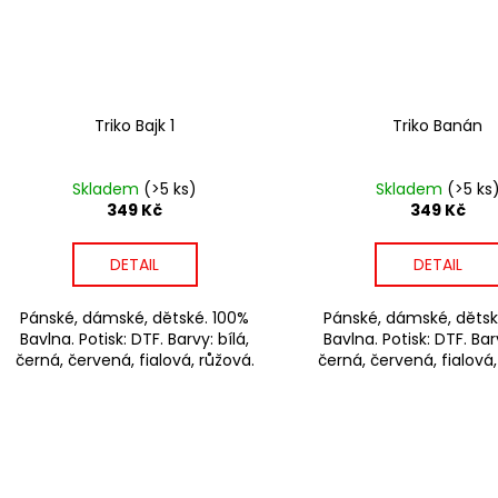
Triko Bajk 1
Triko Banán
Skladem
(>5 ks)
Skladem
(>5 ks
349 Kč
349 Kč
DETAIL
DETAIL
Pánské, dámské, dětské. 100%
Pánské, dámské, dětsk
Bavlna. Potisk: DTF. Barvy: bílá,
Bavlna. Potisk: DTF. Barv
černá, červená, fialová, růžová.
černá, červená, fialová,