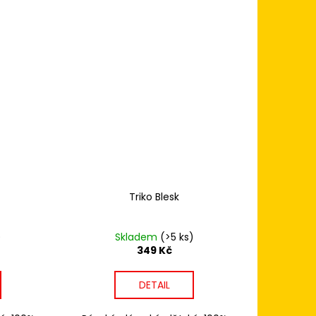
Triko Blesk
)
Skladem
(>5 ks)
349 Kč
DETAIL