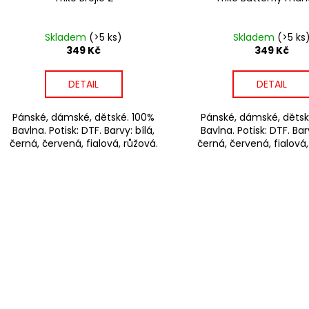
Skladem
(>5 ks)
Skladem
(>5 ks
349 Kč
349 Kč
DETAIL
DETAIL
Pánské, dámské, dětské. 100%
Pánské, dámské, dětsk
Bavlna. Potisk: DTF. Barvy: bílá,
Bavlna. Potisk: DTF. Barv
černá, červená, fialová, růžová.
černá, červená, fialová,