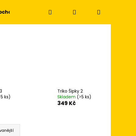
Hledat
Přihlášení
Nákupní
bchodní podmínky
Kontakty
košík
 3
Triko Šipky 2
>5 ks)
Skladem
(>5 ks)
349 Kč
Následující
vanější