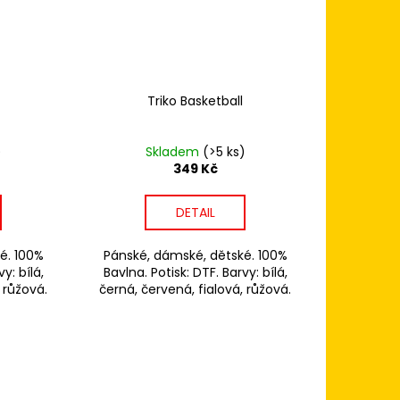
Triko Basketball
)
Skladem
(>5 ks)
349 Kč
DETAIL
é. 100%
Pánské, dámské, dětské. 100%
y: bílá,
Bavlna. Potisk: DTF. Barvy: bílá,
 růžová.
černá, červená, fialová, růžová.