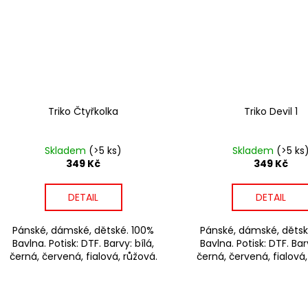
Triko Čtyřkolka
Triko Devil 1
Skladem
(>5 ks)
Skladem
(>5 ks
349 Kč
349 Kč
DETAIL
DETAIL
Pánské, dámské, dětské. 100%
Pánské, dámské, dětsk
Bavlna. Potisk: DTF. Barvy: bílá,
Bavlna. Potisk: DTF. Barv
černá, červená, fialová, růžová.
černá, červená, fialová,