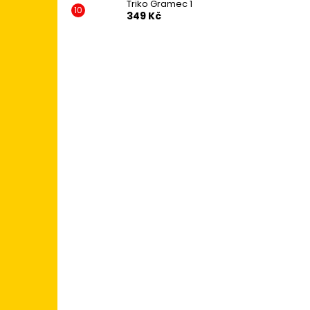
Triko Gramec 1
349 Kč