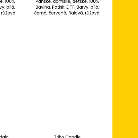
é. 100%
Pánské, dámské, dětské. 100%
y: bílá,
Bavlna. Potisk: DTF. Barvy: bílá,
 růžová.
černá, červená, fialová, růžová.
dala
Triko Candle