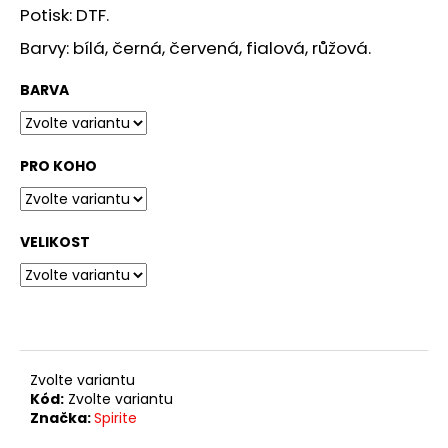
č
Potisk: DTF.
u
j
Barvy: bílá, černá, červená, fialová, růžová.
e
m
BARVA
e
PRO KOHO
TRIKO
OVLADAČ
PS
349
VELIKOST
Kč
Zvolte variantu
Kód:
Zvolte variantu
Značka:
Spirite