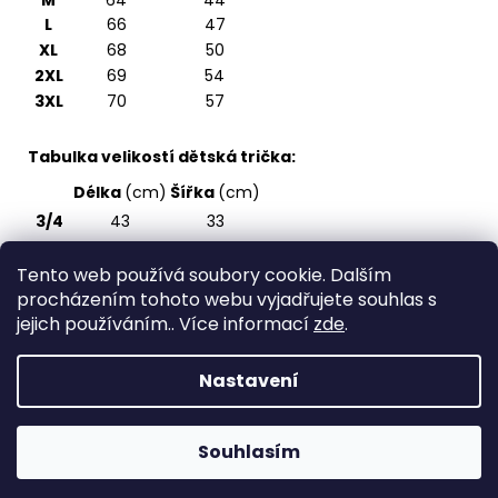
M
64
44
L
66
47
XL
68
50
2XL
69
54
3XL
70
57
Tabulka velikostí dětská trička:
Délka
(cm)
Šířka
(cm)
3/4
43
33
5/6
47
36
Tento web používá soubory cookie. Dalším
7/8
51
39
procházením tohoto webu vyjadřujete souhlas s
9/10
55
43
jejich používáním.. Více informací
zde
.
11/12
59
47
Nastavení
Z
Vytvořil Shoptet
á
Copyright 2026
Spirite - svět originálních triček
.
p
Souhlasím
Všechna práva vyhrazena.
a