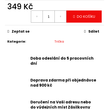
349 Kč
Měrná
DO KOŠÍKU
cena:
Zeptat se
Sdílet
Kategorie
:
Trička
Doba odeslání do 5 pracovních
dní
Doprava zdarma při objednávce
nad 900 kč
Doručení na Vaši adresu nebo
do výdejních míst Zásilkovny