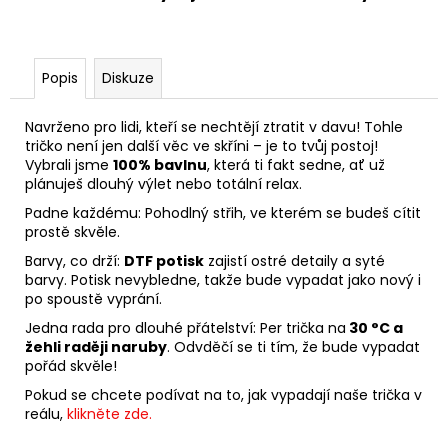
Popis
Diskuze
Navrženo pro lidi, kteří se nechtějí ztratit v davu! Tohle
tričko není jen další věc ve skříni – je to tvůj postoj!
Vybrali jsme
100% bavlnu
, která ti fakt sedne, ať už
plánuješ dlouhý výlet nebo totální relax.
Padne každému: Pohodlný střih, ve kterém se budeš cítit
prostě skvěle.
Barvy, co drží:
DTF potisk
zajistí ostré detaily a syté
barvy. Potisk nevybledne, takže bude vypadat jako nový i
po spoustě vyprání.
Jedna rada pro dlouhé přátelství: Per trička na
30 °C a
žehli raději naruby
. Odvděčí se ti tím, že bude vypadat
pořád skvěle!
Pokud se chcete podívat na to, jak vypadají naše trička v
reálu,
klikněte zde.