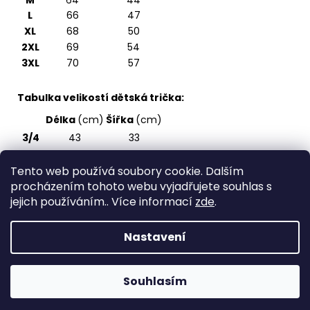
M
64
44
L
66
47
XL
68
50
2XL
69
54
3XL
70
57
Tabulka velikostí dětská trička:
Délka
(cm)
Šířka
(cm)
3/4
43
33
5/6
47
36
Tento web používá soubory cookie. Dalším
7/8
51
39
procházením tohoto webu vyjadřujete souhlas s
9/10
55
43
jejich používáním.. Více informací
zde
.
11/12
59
47
Nastavení
Z
Vytvořil Shoptet
á
Copyright 2026
Spirite - svět originálních triček
.
p
Souhlasím
Všechna práva vyhrazena.
a