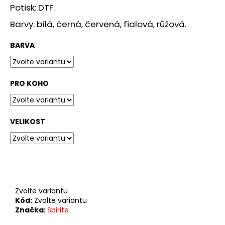
č
Potisk: DTF.
u
j
Barvy: bílá, černá, červená, fialová, růžová.
e
m
BARVA
e
PRO KOHO
TRIKO
MÉĎA
1
349
VELIKOST
Kč
Zvolte variantu
Kód:
Zvolte variantu
Značka:
Spirite