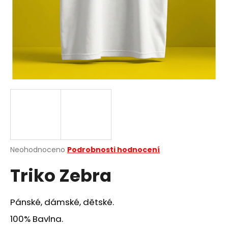
a
j
í
t
?
HLEDAT
Průměrné
Neohodnoceno
Podrobnosti hodnocení
hodnocení
D
Triko Zebra
produktu
o
je
p
0,0
o
z
Pánské, dámské, dětské.
r
5
u
hvězdiček.
100% Bavlna.