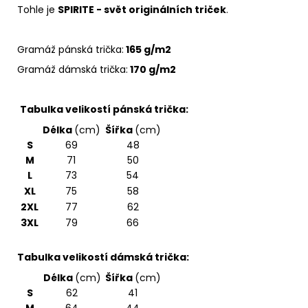
Tohle je
SPIRITE - svět originálních triček
.
Gramáž pánská trička:
165 g/m2
Gramáž dámská trička:
170 g/m2
Tabulka velikostí pánská trička:
Délka
(cm)
Šířka
(cm)
S
69
48
M
71
50
L
73
54
XL
75
58
2XL
77
62
3XL
79
66
Tabulka velikostí dámská trička:
Délka
(cm)
Šířka
(cm)
S
62
41