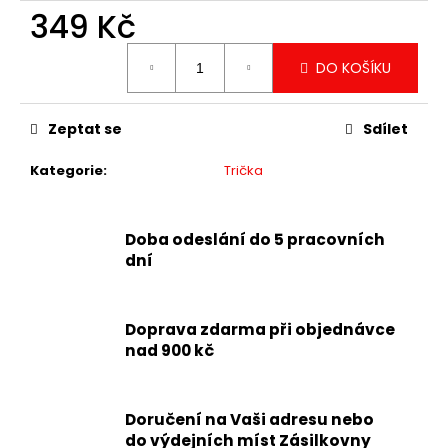
349 Kč
Měrná
DO KOŠÍKU
cena:
Zeptat se
Sdílet
Kategorie
:
Trička
Doba odeslání do 5 pracovních
dní
Doprava zdarma při objednávce
nad 900 kč
Doručení na Vaši adresu nebo
do výdejních míst Zásilkovny