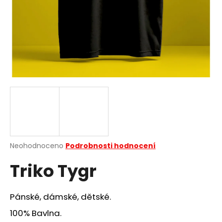
a
j
í
t
?
HLEDAT
Průměrné
Neohodnoceno
Podrobnosti hodnocení
hodnocení
D
Triko Tygr
produktu
o
je
p
0,0
o
z
Pánské, dámské, dětské.
r
5
u
hvězdiček.
100% Bavlna.