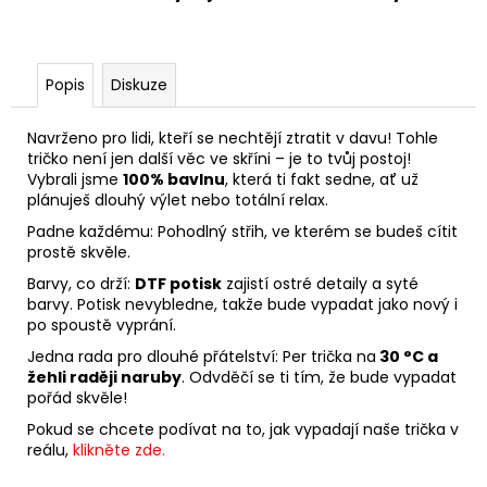
Popis
Diskuze
Navrženo pro lidi, kteří se nechtějí ztratit v davu! Tohle
tričko není jen další věc ve skříni – je to tvůj postoj!
Vybrali jsme
100% bavlnu
, která ti fakt sedne, ať už
plánuješ dlouhý výlet nebo totální relax.
Padne každému: Pohodlný střih, ve kterém se budeš cítit
prostě skvěle.
Barvy, co drží:
DTF potisk
zajistí ostré detaily a syté
barvy. Potisk nevybledne, takže bude vypadat jako nový i
po spoustě vyprání.
Jedna rada pro dlouhé přátelství: Per trička na
30 °C a
žehli raději naruby
. Odvděčí se ti tím, že bude vypadat
pořád skvěle!
Pokud se chcete podívat na to, jak vypadají naše trička v
reálu,
klikněte zde.