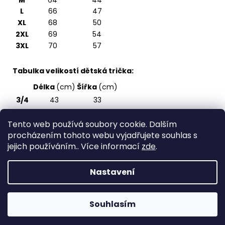
M
64
44
L
66
47
XL
68
50
2XL
69
54
3XL
70
57
Tabulka velikostí dětská trička:
Délka
(cm)
Šířka
(cm)
3/4
43
33
5/6
47
36
Tento web používá soubory cookie. Dalším
7/8
51
39
procházením tohoto webu vyjadřujete souhlas s
9/10
55
43
jejich používáním.. Více informací
zde
.
11/12
59
47
Nastavení
Z
Vytvořil Shoptet
á
Copyright 2026
Spirite - svět originálních triček
.
p
Souhlasím
Všechna práva vyhrazena.
a