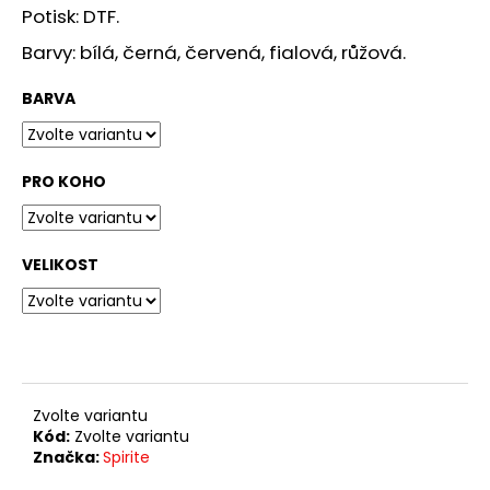
č
Potisk: DTF.
u
j
Barvy: bílá, černá, červená, fialová, růžová.
e
m
BARVA
e
PRO KOHO
TRIKO
HOUBA
BOB
1
VELIKOST
349
Kč
Zvolte variantu
Kód:
Zvolte variantu
Značka:
Spirite