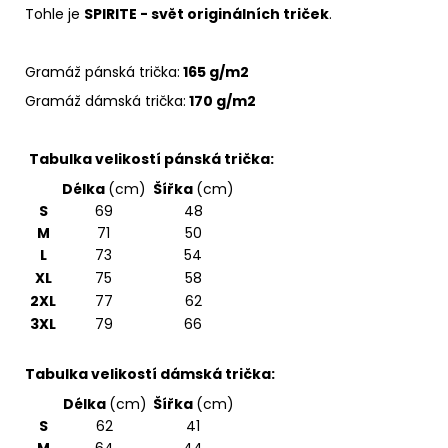
Tohle je
SPIRITE - svět originálních triček
.
Gramáž pánská trička:
165 g/m2
Gramáž dámská trička:
170 g/m2
Tabulka velikostí pánská trička:
Délka
(cm)
Šířka
(cm)
S
69
48
M
71
50
L
73
54
XL
75
58
2XL
77
62
3XL
79
66
Tabulka velikostí dámská trička:
Délka
(cm)
Šířka
(cm)
S
62
41