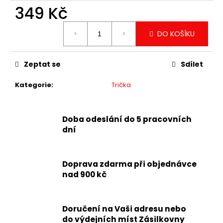
349 Kč
Měrná
DO KOŠÍKU
cena:
Zeptat se
Sdílet
Kategorie
:
Trička
Doba odeslání do 5 pracovních
dní
Doprava zdarma při objednávce
nad 900 kč
Doručení na Vaši adresu nebo
do výdejních míst Zásilkovny