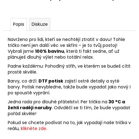
Popis
Diskuze
Navrženo pro lidi, kteří se nechtějí ztratit v davu! Tohle
tričko není jen další věc ve skříni – je to tvůj postoj!
Vybrali jsme
100% bavlnu
, která ti fakt sedne, ať už
plánuješ dlouhý výlet nebo totální relax.
Padne každému: Pohodlný střih, ve kterém se budeš cítit
prostě skvěle.
Barvy, co drží:
DTF potisk
zajistí ostré detaily a syté
barvy. Potisk nevybledne, takže bude vypadat jako nový i
po spoustě vyprání.
Jedna rada pro dlouhé přátelství: Per trička na
30 °C a
žehli raději naruby
. Odvděčí se ti tím, že bude vypadat
pořád skvěle!
Pokud se chcete podívat na to, jak vypadají naše trička v
reálu,
klikněte zde.