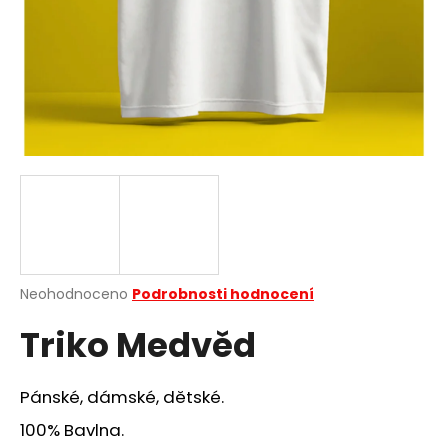
a
j
í
t
?
HLEDAT
Průměrné
Neohodnoceno
Podrobnosti hodnocení
hodnocení
D
Triko Medvěd
produktu
o
je
p
0,0
o
z
Pánské, dámské, dětské.
r
5
u
hvězdiček.
100% Bavlna.