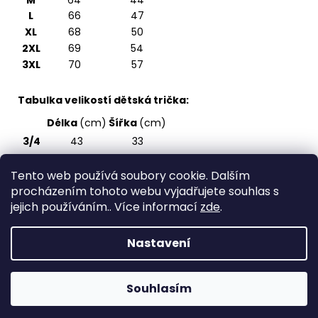
M
64
44
L
66
47
XL
68
50
2XL
69
54
3XL
70
57
Tabulka velikostí dětská trička:
Délka
(cm)
Šířka
(cm)
3/4
43
33
5/6
47
36
Tento web používá soubory cookie. Dalším
7/8
51
39
procházením tohoto webu vyjadřujete souhlas s
9/10
55
43
jejich používáním.. Více informací
zde
.
11/12
59
47
Nastavení
Z
Vytvořil Shoptet
á
Copyright 2026
Spirite - svět originálních triček
.
p
Souhlasím
Všechna práva vyhrazena.
a