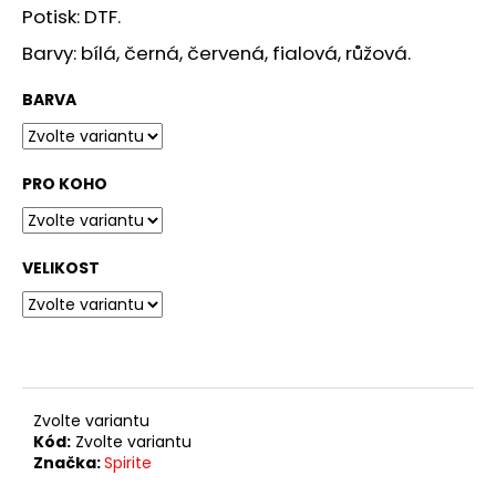
č
Potisk: DTF.
u
j
Barvy: bílá, černá, červená, fialová, růžová.
e
m
BARVA
e
PRO KOHO
TRIKO
LP
349
Kč
VELIKOST
Zvolte variantu
Kód:
Zvolte variantu
Značka:
Spirite