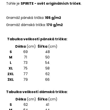
Tohle je
SPIRITE - svět originálních triček
.
Gramáž pánská trička:
165 g/m2
Gramáž dámská trička:
170 g/m2
Tabulka velikostí pánská trička:
Délka
(cm)
Šířka
(cm)
S
69
48
M
71
50
L
73
54
XL
75
58
2XL
77
62
3XL
79
66
Tabulka velikostí dámská trička:
Délka
(cm)
Šířka
(cm)
S
62
41