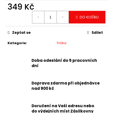
349 Kč
Měrná
DO KOŠÍKU
cena:
Zeptat se
Sdílet
Kategorie
:
Trička
Doba odeslání do 5 pracovních
dní
Doprava zdarma při objednávce
nad 900 kč
Doručení na Vaši adresu nebo
do výdejních míst Zásilkovny