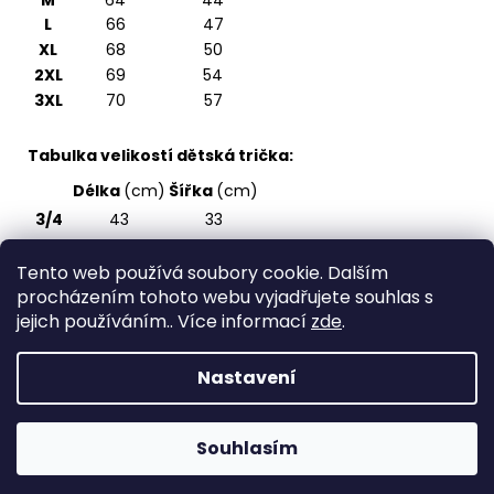
M
64
44
L
66
47
XL
68
50
2XL
69
54
3XL
70
57
Tabulka velikostí dětská trička:
Délka
(cm)
Šířka
(cm)
3/4
43
33
5/6
47
36
Tento web používá soubory cookie. Dalším
7/8
51
39
procházením tohoto webu vyjadřujete souhlas s
9/10
55
43
jejich používáním.. Více informací
zde
.
11/12
59
47
Nastavení
Z
Vytvořil Shoptet
á
Copyright 2026
Spirite - svět originálních triček
.
p
Souhlasím
Všechna práva vyhrazena.
a