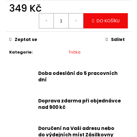
349 Kč
Měrná
DO KOŠÍKU
cena:
Zeptat se
Sdílet
Kategorie
:
Trička
Doba odeslání do 5 pracovních
dní
Doprava zdarma při objednávce
nad 900 kč
Doručení na Vaši adresu nebo
do výdejních míst Zásilkovny