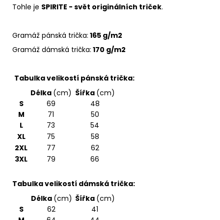
Tohle je
SPIRITE - svět originálních triček
.
Gramáž pánská trička:
165 g/m2
Gramáž dámská trička:
170 g/m2
Tabulka velikostí pánská trička:
Délka
(cm)
Šířka
(cm)
S
69
48
M
71
50
L
73
54
XL
75
58
2XL
77
62
3XL
79
66
Tabulka velikostí dámská trička:
Délka
(cm)
Šířka
(cm)
S
62
41