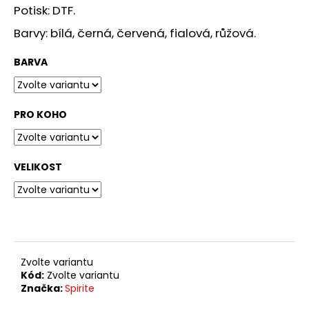
č
Potisk: DTF.
u
j
Barvy: bílá, černá, červená, fialová, růžová.
e
m
BARVA
e
PRO KOHO
TRIKO
SLUCHÁTKA
349
Kč
VELIKOST
Zvolte variantu
Kód:
Zvolte variantu
Značka:
Spirite