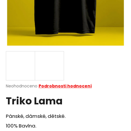
a
j
í
t
?
HLEDAT
Průměrné
Neohodnoceno
Podrobnosti hodnocení
hodnocení
D
Triko Lama
produktu
o
je
p
0,0
o
z
Pánské, dámské, dětské.
r
5
u
hvězdiček.
100% Bavlna.