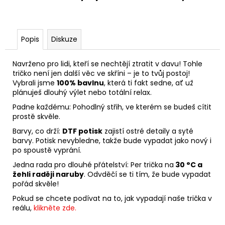
Popis
Diskuze
Navrženo pro lidi, kteří se nechtějí ztratit v davu! Tohle
tričko není jen další věc ve skříni – je to tvůj postoj!
Vybrali jsme
100% bavlnu
, která ti fakt sedne, ať už
plánuješ dlouhý výlet nebo totální relax.
Padne každému: Pohodlný střih, ve kterém se budeš cítit
prostě skvěle.
Barvy, co drží:
DTF potisk
zajistí ostré detaily a syté
barvy. Potisk nevybledne, takže bude vypadat jako nový i
po spoustě vyprání.
Jedna rada pro dlouhé přátelství: Per trička na
30 °C a
žehli raději naruby
. Odvděčí se ti tím, že bude vypadat
pořád skvěle!
Pokud se chcete podívat na to, jak vypadají naše trička v
reálu,
klikněte zde.