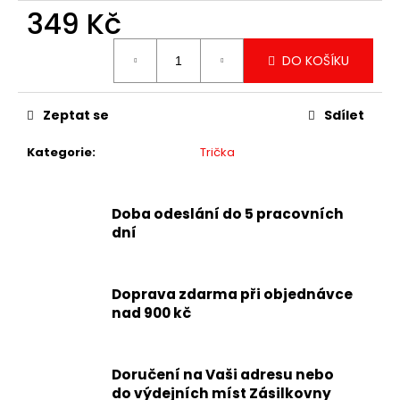
349 Kč
Měrná
DO KOŠÍKU
cena:
Zeptat se
Sdílet
Kategorie
:
Trička
Doba odeslání do 5 pracovních
dní
Doprava zdarma při objednávce
nad 900 kč
Doručení na Vaši adresu nebo
do výdejních míst Zásilkovny