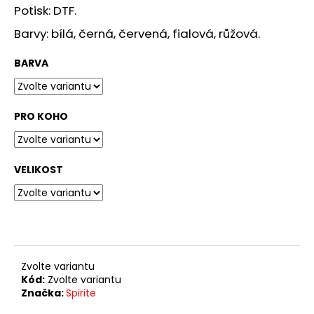
č
Potisk: DTF.
u
j
Barvy: bílá, černá, červená, fialová, růžová.
e
m
BARVA
e
PRO KOHO
TRIKO
STROM
ŽIVOTA
349
VELIKOST
Kč
Zvolte variantu
Kód:
Zvolte variantu
Značka:
Spirite