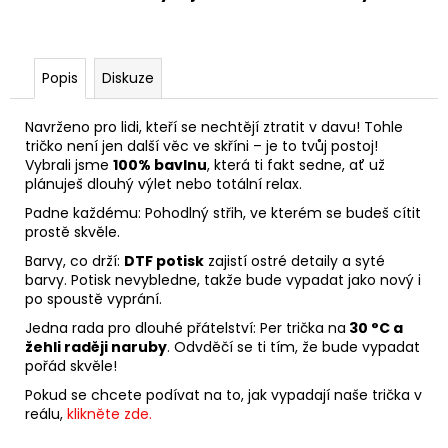
Popis
Diskuze
Navrženo pro lidi, kteří se nechtějí ztratit v davu! Tohle
tričko není jen další věc ve skříni – je to tvůj postoj!
Vybrali jsme
100% bavlnu
, která ti fakt sedne, ať už
plánuješ dlouhý výlet nebo totální relax.
Padne každému: Pohodlný střih, ve kterém se budeš cítit
prostě skvěle.
Barvy, co drží:
DTF potisk
zajistí ostré detaily a syté
barvy. Potisk nevybledne, takže bude vypadat jako nový i
po spoustě vyprání.
Jedna rada pro dlouhé přátelství: Per trička na
30 °C a
žehli raději naruby
. Odvděčí se ti tím, že bude vypadat
pořád skvěle!
Pokud se chcete podívat na to, jak vypadají naše trička v
reálu,
klikněte zde.