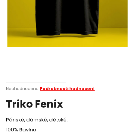
a
j
í
t
?
HLEDAT
Průměrné
Neohodnoceno
Podrobnosti hodnocení
hodnocení
D
Triko Fenix
produktu
o
je
p
0,0
o
z
Pánské, dámské, dětské.
r
5
u
hvězdiček.
100% Bavlna.