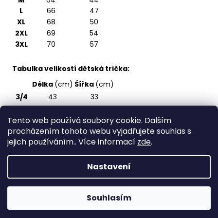
M
64
44
L
66
47
XL
68
50
2XL
69
54
3XL
70
57
Tabulka velikostí dětská trička:
Délka
(cm)
Šířka
(cm)
3/4
43
33
5/6
47
36
Tento web používá soubory cookie. Dalším
7/8
51
39
procházením tohoto webu vyjadřujete souhlas s
9/10
55
43
jejich používáním.. Více informací
zde
.
11/12
59
47
Nastavení
Z
Vytvořil Shoptet
á
Copyright 2026
Spirite - svět originálních triček
.
p
Souhlasím
Všechna práva vyhrazena.
a