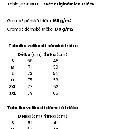
Tohle je
SPIRITE - svět originálních triček
.
Gramáž pánská trička:
165 g/m2
Gramáž dámská trička:
170 g/m2
Tabulka velikostí pánská trička:
Délka
(cm)
Šířka
(cm)
S
69
48
M
71
50
L
73
54
XL
75
58
2XL
77
62
3XL
79
66
Tabulka velikostí dámská trička:
Délka
(cm)
Šířka
(cm)
S
62
41