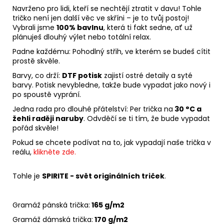
Navrženo pro lidi, kteří se nechtějí ztratit v davu! Tohle
tričko není jen další věc ve skříni – je to tvůj postoj!
Vybrali jsme
100% bavlnu
, která ti fakt sedne, ať už
plánuješ dlouhý výlet nebo totální relax.
Padne každému: Pohodlný střih, ve kterém se budeš cítit
prostě skvěle.
Barvy, co drží:
DTF potisk
zajistí ostré detaily a syté
barvy. Potisk nevybledne, takže bude vypadat jako nový i
po spoustě vyprání.
Jedna rada pro dlouhé přátelství: Per trička na
30 °C a
žehli raději naruby
. Odvděčí se ti tím, že bude vypadat
pořád skvěle!
Pokud se chcete podívat na to, jak vypadají naše trička v
reálu,
klikněte zde.
Tohle je
SPIRITE - svět originálních triček
.
Gramáž pánská trička:
165 g/m2
Gramáž dámská trička:
170 g/m2