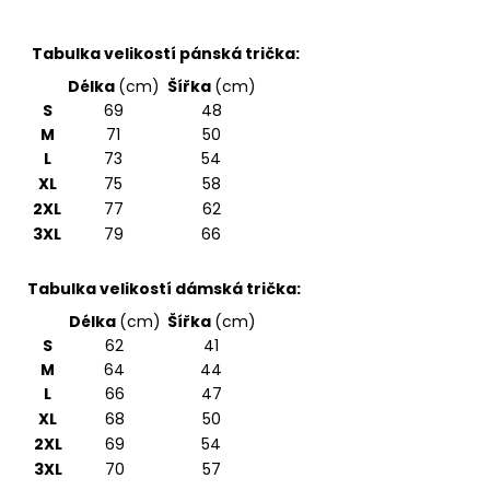
Tabulka velikostí pánská trička:
Délka
(cm)
Šířka
(cm)
S
69
48
M
71
50
L
73
54
XL
75
58
2XL
77
62
3XL
79
66
Tabulka velikostí dámská trička:
Délka
(cm)
Šířka
(cm)
S
62
41
M
64
44
L
66
47
XL
68
50
2XL
69
54
3XL
70
57