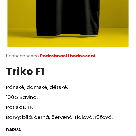
a
j
í
t
?
Průměrné
Neohodnoceno
Podrobnosti hodnocení
hodnocení
Triko F1
produktu
HLEDAT
je
0,0
z
Pánské, dámské, dětské.
5
D
hvězdiček.
100% Bavlna.
o
Potisk: DTF.
p
o
Barvy: bílá, černá, červená, fialová, růžová.
r
u
BARVA