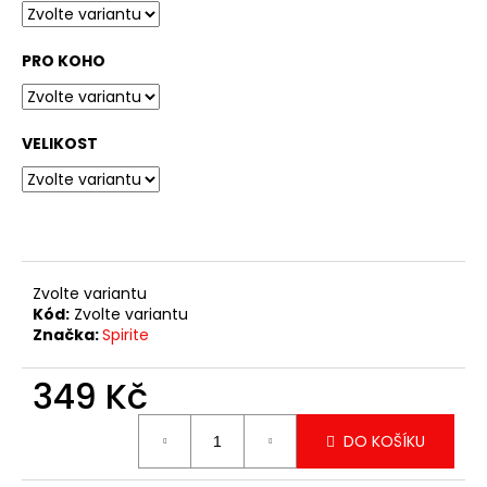
č
u
j
PRO KOHO
e
m
e
VELIKOST
TRIKO
MÉĎA
1
349
Kč
Zvolte variantu
Kód:
Zvolte variantu
Značka:
Spirite
349 Kč
Měrná
DO KOŠÍKU
cena: