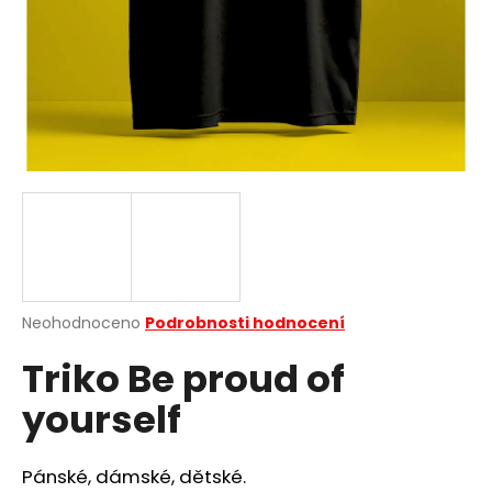
a
j
í
t
?
HLEDAT
Průměrné
Neohodnoceno
Podrobnosti hodnocení
hodnocení
D
Triko Be proud of
produktu
o
je
p
yourself
0,0
o
z
r
5
u
hvězdiček.
Pánské, dámské, dětské.