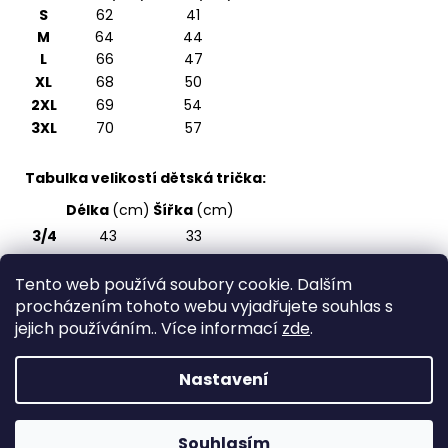
S
62
41
M
64
44
L
66
47
XL
68
50
2XL
69
54
3XL
70
57
Tabulka velikostí dětská trička:
Délka
(cm)
Šířka
(cm)
3/4
43
33
5/6
47
36
Tento web používá soubory cookie. Dalším
7/8
51
39
procházením tohoto webu vyjadřujete souhlas s
9/10
55
43
jejich používáním.. Více informací
zde
.
11/12
59
47
Nastavení
Z
Vytvořil Shoptet
á
Copyright 2026
Spirite - svět originálních triček
.
p
Souhlasím
Všechna práva vyhrazena.