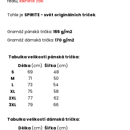
reálu,
klikněte zde.
Tohle je
SPIRITE - svět originálních triček
.
Gramáž pánská trička:
165 g/m2
Gramáž dámská trička:
170 g/m2
Tabulka velikostí pánská trička:
Délka
(cm)
Šířka
(cm)
S
69
48
M
71
50
L
73
54
XL
75
58
2XL
77
62
3XL
79
66
Tabulka velikostí dámská trička:
Délka
(cm)
Šířka
(cm)