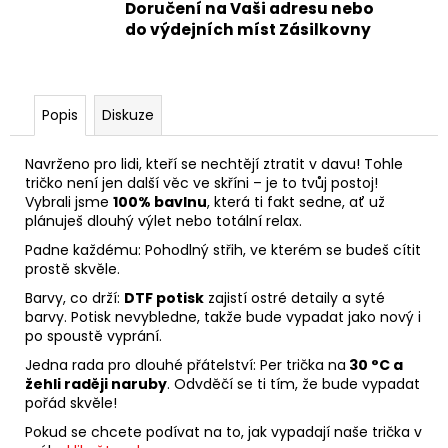
Doručení na Vaši adresu nebo
do výdejních míst Zásilkovny
Popis
Diskuze
Navrženo pro lidi, kteří se nechtějí ztratit v davu! Tohle
tričko není jen další věc ve skříni – je to tvůj postoj!
Vybrali jsme
100% bavlnu
, která ti fakt sedne, ať už
plánuješ dlouhý výlet nebo totální relax.
Padne každému: Pohodlný střih, ve kterém se budeš cítit
prostě skvěle.
Barvy, co drží:
DTF potisk
zajistí ostré detaily a syté
barvy. Potisk nevybledne, takže bude vypadat jako nový i
po spoustě vyprání.
Jedna rada pro dlouhé přátelství: Per trička na
30 °C a
žehli raději naruby
. Odvděčí se ti tím, že bude vypadat
pořád skvěle!
Pokud se chcete podívat na to, jak vypadají naše trička v