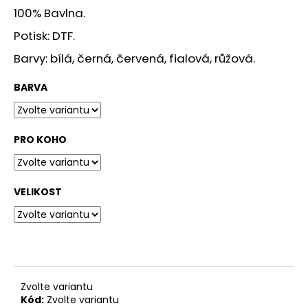
č
100% Bavlna.
u
j
Potisk: DTF.
e
Barvy: bílá, černá, červená, fialová, růžová.
m
e
BARVA
TRIKO
JOKER
PRO KOHO
CARTOON
349
Kč
VELIKOST
Zvolte variantu
Kód:
Zvolte variantu