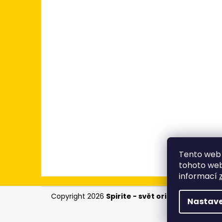
Tento web 
tohoto webu
informací
Z
Copyright 2026
Spirite - svět originálních trič
Nastave
á
p