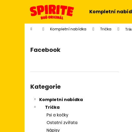
K
Přejít
na
o
Kompletní nabí
obsah
Zpět
Zpět
š
do
do
í
Domů
Kompletní nabídka
Trička
Tri
k
obchodu
obchodu
P
o
Facebook
s
t
r
a
Přeskočit
n
kategorie
Kategorie
n
í
Kompletní nabídka
p
Trička
a
Psi a kočky
n
Ostatní zvířata
e
Nápisy