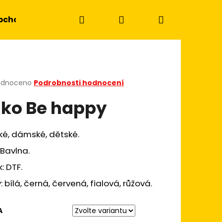
Hledat
Přihlášení
Nákupní
bchodní podmínky
Kontakty
košík
rné
odnoceno
Podrobnosti hodnocení
cení
iko Be happy
ktu
ké, dámské, dětské.
ček.
Bavlna.
k: DTF.
: bílá, černá, červená, fialová, růžová.
Následující
A