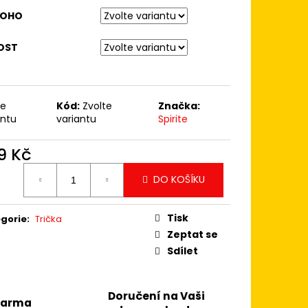
IVOTA
KOHO
OST
te
Kód:
Zvolte
Značka:
antu
variantu
Spirite
9 Kč
ná
DO KOŠÍKU
:
Tisk
gorie
:
Trička
Zeptat se
Sdílet
Doručení na Vaši
darma