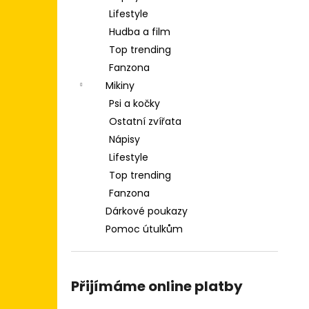
TRIKO OVLADAČ PS
l
Lifestyle
349 Kč
Hudba a film
Top trending
Fanzona
Mikiny
Psi a kočky
Ostatní zvířata
Nápisy
Lifestyle
Top trending
Fanzona
Dárkové poukazy
Pomoc útulkům
Přijímáme online platby