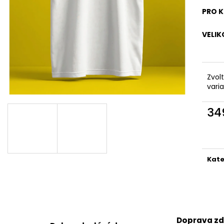
TRIKO KECKY
TRIKO STROM Ž
PRO 
349 Kč
349 Kč
VELIK
Zvol
vari
34
Měr
cena
Kate
Doprava z