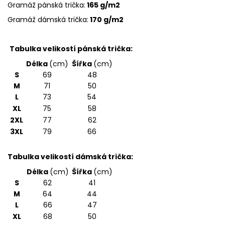
Gramáž pánská trička:
165 g/m2
Gramáž dámská trička:
170 g/m2
Tabulka velikostí pánská trička:
Délka
(cm)
Šířka
(cm)
S
69
48
M
71
50
L
73
54
XL
75
58
2XL
77
62
3XL
79
66
Tabulka velikostí dámská trička:
Délka
(cm)
Šířka
(cm)
S
62
41
M
64
44
L
66
47
XL
68
50