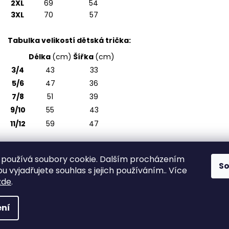
2XL
69
54
3XL
70
57
Tabulka velikostí dětská trička:
Délka
(cm)
Šířka
(cm)
3/4
43
33
5/6
47
36
7/8
51
39
9/10
55
43
11/12
59
47
používá soubory cookie. Dalším procházením
S
 vyjadřujete souhlas s jejich používáním.. Více
zde
.
ek
. Všechna práva vyhrazena.
ní