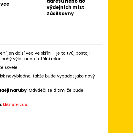
adresu nebo do
ávce
výdejních míst
Zásilkovny
ení jen další věc ve skříni – je to tvůj postoj!
dlouhý výlet nebo totální relax.
tě skvěle.
Potisk nevybledne, takže bude vypadat jako nový
raději naruby
. Odvděčí se ti tím, že bude
u,
klikněte zde.