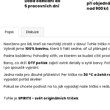
Doba odeslání do
při objedn
5 pracovních dní
nad 900 kč
Popis
Diskuze
Navrženo pro lidi, kteří se nechtějí ztratit v davu! Tohle tričko n
Vybrali jsme
100% bavlnu
, která ti fakt sedne, ať už plánuješ 
Padne každému: Pohodlný střih, ve kterém se budeš cítit pros
Barvy, co drží:
DTF potisk
zajistí ostré detaily a syté barvy. 
i po spoustě vyprání.
Jedna rada pro dlouhé přátelství: Per trička na
30 °C a žehli 
vypadat pořád skvěle!
Pokud se chcete podívat na to, jak vypadají naše trička v reál
Tohle je
SPIRITE - svět originálních triček
.