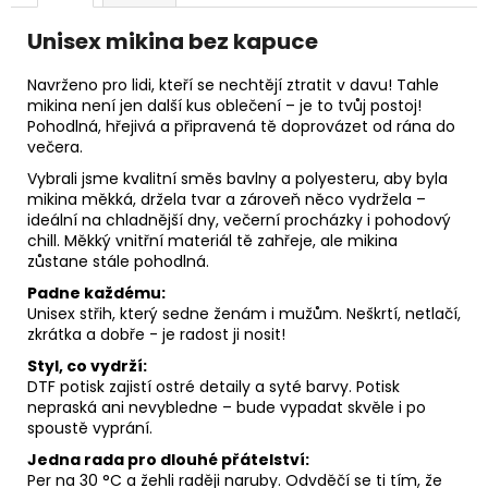
Unisex mikina bez kapuce
Navrženo pro lidi, kteří se nechtějí ztratit v davu! Tahle
mikina není jen další kus oblečení – je to tvůj postoj!
Pohodlná, hřejivá a připravená tě doprovázet od rána do
večera.
Vybrali jsme kvalitní směs bavlny a polyesteru, aby byla
mikina měkká, držela tvar a zároveň něco vydržela –
ideální na chladnější dny, večerní procházky i pohodový
chill. Měkký vnitřní materiál tě zahřeje, ale mikina
zůstane stále pohodlná.
Padne každému:
Unisex střih, který sedne ženám i mužům. Neškrtí, netlačí,
zkrátka a dobře - je radost ji nosit!
Styl, co vydrží:
DTF potisk zajistí ostré detaily a syté barvy. Potisk
nepraská ani nevybledne – bude vypadat skvěle i po
spoustě vyprání.
Jedna rada pro dlouhé přátelství:
Per na 30 °C a žehli raději naruby. Odvděčí se ti tím, že