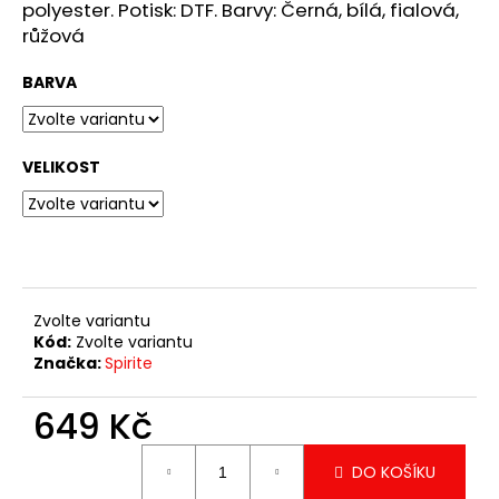
č
polyester. Potisk: DTF. Barvy: Černá, bílá, fialová,
u
růžová
j
e
BARVA
m
e
VELIKOST
TRIKO
JOKER
CARTOON
349
Kč
Zvolte variantu
Kód:
Zvolte variantu
Značka:
Spirite
649 Kč
Měrná
DO KOŠÍKU
cena: