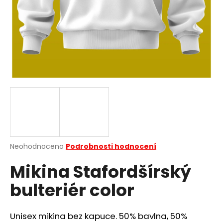
a
j
í
t
?
HLEDAT
Průměrné
Neohodnoceno
Podrobnosti hodnocení
hodnocení
D
Mikina Stafordšírský
produktu
o
je
p
bulteriér color
0,0
o
z
r
5
u
hvězdiček.
Unisex mikina bez kapuce. 50% bavlna, 50%