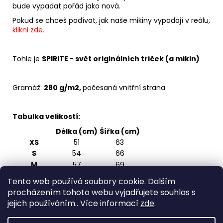
bude vypadat pořád jako nová.
Pokud se chceš podívat, jak naše mikiny vypadají v reálu,
klikni zde.
Tohle je
SPIRITE - svět originálních triček (a mikin)
Gramáž:
280 g/m2,
počesaná vnitřní strana
Tabulka velikostí:
Délka (cm)
Šířka (cm)
XS
51
63
S
54
66
M
57
69
L
60
72
Tento web používá soubory cookie. Dalším
XL
63
75
procházením tohoto webu vyjadřujete souhlas s
2XL
66
78
jejich používáním.. Více informací
zde
.
3XL
69
81