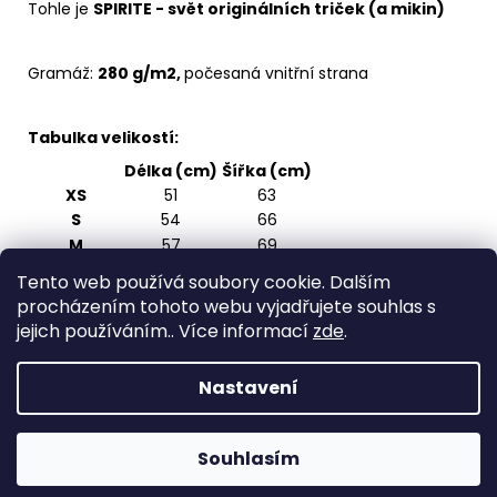
Tohle je
SPIRITE - svět originálních triček (a mikin)
Gramáž:
280 g/m2,
počesaná vnitřní strana
Tabulka velikostí:
Délka (cm)
Šířka (cm)
XS
51
63
S
54
66
M
57
69
L
60
72
Tento web používá soubory cookie. Dalším
XL
63
75
procházením tohoto webu vyjadřujete souhlas s
2XL
66
78
jejich používáním.. Více informací
zde
.
3XL
69
81
Nastavení
Z
Vytvořil Shoptet
á
Copyright 2026
Spirite - svět originálních triček
.
p
Souhlasím
Všechna práva vyhrazena.
a