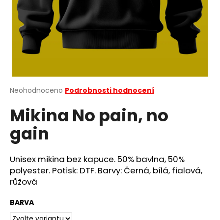
a
j
í
t
?
Průměrné
Neohodnoceno
Podrobnosti hodnocení
hodnocení
Mikina No pain, no
produktu
HLEDAT
je
gain
0,0
z
5
D
hvězdiček.
Unisex mikina bez kapuce. 50% bavlna, 50%
o
polyester. Potisk: DTF. Barvy: Černá, bílá, fialová,
p
růžová
o
r
BARVA
u