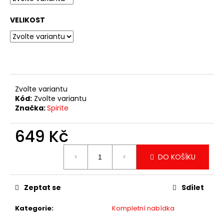
č
u
VELIKOST
j
e
m
e
TRIKO
Zvolte variantu
MÉĎA
Kód:
Zvolte variantu
1
Značka:
Spirite
349
Kč
649 Kč
Měrná
DO KOŠÍKU
cena:
Zeptat se
Sdílet
Kategorie
:
Kompletní nabídka