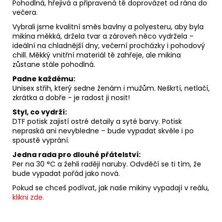
Pohodlná, hřejivá a připravená tě doprovázet od rána do
večera.
Vybrali jsme kvalitní směs bavlny a polyesteru, aby byla
mikina měkká, držela tvar a zároveň něco vydržela –
ideální na chladnější dny, večerní procházky i pohodový
chill. Měkký vnitřní materiál tě zahřeje, ale mikina
zůstane stále pohodlná.
Padne každému:
Unisex střih, který sedne ženám i mužům. Neškrtí, netlačí,
zkrátka a dobře - je radost ji nosit!
Styl, co vydrží:
DTF potisk zajistí ostré detaily a syté barvy. Potisk
nepraská ani nevybledne – bude vypadat skvěle i po
spoustě vyprání.
Jedna rada pro dlouhé přátelství:
Per na 30 °C a žehli raději naruby. Odvděčí se ti tím, že
bude vypadat pořád jako nová.
Pokud se chceš podívat, jak naše mikiny vypadají v reálu,
klikni zde.