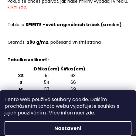
Pokud se chceš podívat, jak naše mikiny vypadají v reálu,
klikni zde.
Tohle je
SPIRITE - svět originálních triček (a mikin)
Gramáž:
280 g/m2,
počesaná vnitřní strana
Tabulka velikostí:
Délka (cm)
Šířka (cm)
XS
51
63
S
54
66
M
57
69
L
60
72
Tento web používá soubory cookie. Dalším
XL
63
75
procházením tohoto webu vyjadřujete souhlas s
2XL
66
78
jejich používáním.. Více informací
zde
.
3XL
69
81
Nastavení
Z
Vytvořil Shoptet