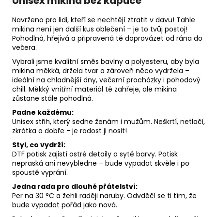
Unisex mikina bez kapuce
Navrženo pro lidi, kteří se nechtějí ztratit v davu! Tahle
mikina není jen další kus oblečení – je to tvůj postoj!
Pohodlná, hřejivá a připravená tě doprovázet od rána do
večera.
Vybrali jsme kvalitní směs bavlny a polyesteru, aby byla
mikina měkká, držela tvar a zároveň něco vydržela –
ideální na chladnější dny, večerní procházky i pohodový
chill. Měkký vnitřní materiál tě zahřeje, ale mikina
zůstane stále pohodlná.
Padne každému:
Unisex střih, který sedne ženám i mužům. Neškrtí, netlačí,
zkrátka a dobře - je radost ji nosit!
Styl, co vydrží:
DTF potisk zajistí ostré detaily a syté barvy. Potisk
nepraská ani nevybledne – bude vypadat skvěle i po
spoustě vyprání.
Jedna rada pro dlouhé přátelství:
Per na 30 °C a žehli raději naruby. Odvděčí se ti tím, že
bude vypadat pořád jako nová.