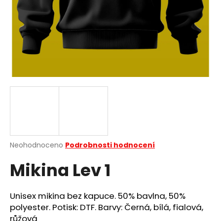
a
j
í
t
?
HLEDAT
Průměrné
Neohodnoceno
Podrobnosti hodnocení
hodnocení
D
Mikina Lev 1
produktu
o
je
p
0,0
o
z
Unisex mikina bez kapuce. 50% bavlna, 50%
r
5
polyester. Potisk: DTF. Barvy: Černá, bílá, fialová,
u
hvězdiček.
růžová