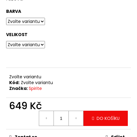
č
u
BARVA
j
e
m
e
VELIKOST
TRIKO
KECKY
349
Kč
Zvolte variantu
Kód:
Zvolte variantu
Značka:
Spirite
649 Kč
Měrná
DO KOŠÍKU
cena: