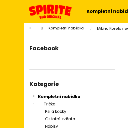
K
Přejít
na
o
Kompletní nabí
obsah
Zpět
Zpět
š
do
do
í
Domů
Kompletní nabídka
Mikina Korela ne
k
obchodu
obchodu
P
o
Facebook
s
t
r
a
Přeskočit
n
kategorie
Kategorie
n
í
Kompletní nabídka
p
Trička
a
Psi a kočky
n
Ostatní zvířata
e
Nápisy