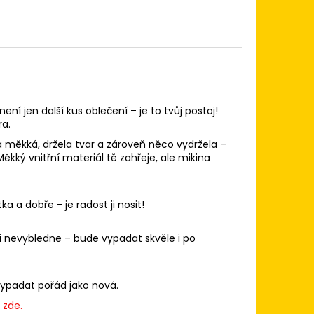
není jen další kus oblečení – je to tvůj postoj!
ra.
na měkká, držela tvar a zároveň něco vydržela –
Měkký vnitřní materiál tě zahřeje, ale mikina
a a dobře - je radost ji nosit!
ani nevybledne – bude vypadat skvěle i po
 vypadat pořád jako nová.
i zde.