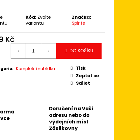
IVOTA
te
Kód:
Zvolte
Značka:
antu
variantu
Spirite
9 Kč
ná
DO KOŠÍKU
:
Tisk
gorie
:
Kompletní nabídka
Zeptat se
Sdílet
Doručení na Vaši
darma
adresu nebo do
ávce
výdejních míst
Zásilkovny