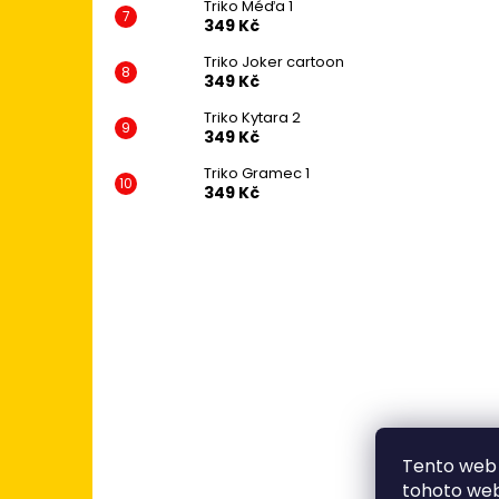
Triko Méďa 1
349 Kč
Triko Joker cartoon
349 Kč
Triko Kytara 2
349 Kč
Triko Gramec 1
349 Kč
Tento web 
tohoto webu