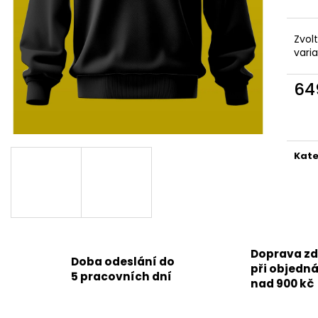
TRIKO KECKY
TRIKO STROM Ž
349 Kč
349 Kč
Zvol
vari
64
Měr
cena
Kate
Doprava z
Doba odeslání do
při objedn
5 pracovních dní
nad 900 kč