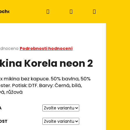
Hledat
Přihlášení
Nákupní
bchodní podmínky
Kontakty
košík
rné
odnoceno
Podrobnosti hodnocení
cení
kina Korela neon 2
ktu
x mikina bez kapuce. 50% bavlna, 50%
ster. Potisk: DTF. Barvy: Černá, bílá,
ček.
vá, růžová
A
Následující
OST