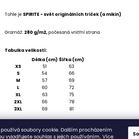
Tohle je
SPIRITE - svět originálních triček (a mikin)
Gramáž:
280 g/m2,
počesaná vnitřní strana
Tabulka velikostí:
Délka (cm)
Šířka (cm)
XS
51
63
S
54
66
M
57
69
L
60
72
XL
63
75
2XL
66
78
3XL
69
81
používá soubory cookie. Dalším procházením
S
 vyjadřujete souhlas s jejich používáním.. Více