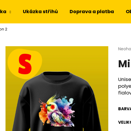
dka
Ukázka střihů
Doprava a platba
O
on 2
Co potřebujete najít?
Průmě
Neoh
hodno
HLEDAT
Mi
produ
je
0,0
z
Unise
Doporučujeme
5
polye
hvězdi
fialo
BARV
VELIK