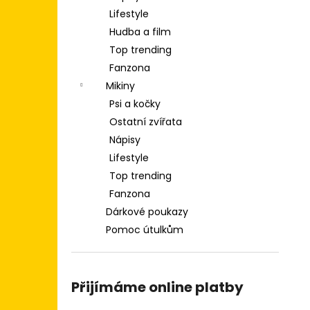
TRIKO OVLADAČ PS
l
Lifestyle
349 Kč
Hudba a film
Top trending
Fanzona
Mikiny
Psi a kočky
Ostatní zvířata
Nápisy
Lifestyle
Top trending
Fanzona
Dárkové poukazy
Pomoc útulkům
Přijímáme online platby