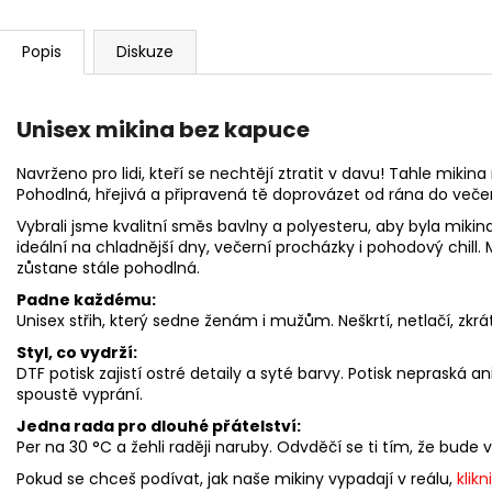
Popis
Diskuze
Unisex mikina bez kapuce
Navrženo pro lidi, kteří se nechtějí ztratit v davu! Tahle mikina 
Pohodlná, hřejivá a připravená tě doprovázet od rána do veče
Vybrali jsme kvalitní směs bavlny a polyesteru, aby byla miki
ideální na chladnější dny, večerní procházky i pohodový chill. 
zůstane stále pohodlná.
Padne každému:
Unisex střih, který sedne ženám i mužům. Neškrtí, netlačí, zkrátk
Styl, co vydrží:
DTF potisk zajistí ostré detaily a syté barvy. Potisk nepraská 
spoustě vyprání.
Jedna rada pro dlouhé přátelství:
Per na 30 °C a žehli raději naruby. Odvděčí se ti tím, že bude
Pokud se chceš podívat, jak naše mikiny vypadají v reálu,
klikn