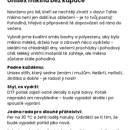
Unisex mikina bez kapuce
Navrženo pro lidi, kteří se nechtějí ztratit v davu! Tahle
mikina není jen další kus oblečení – je to tvůj postoj!
Pohodlná, hřejivá a připravená tě doprovázet od rána do
večera.
Vybrali jsme kvalitní směs bavlny a polyesteru, aby byla
mikina měkká, držela tvar a zároveň něco vydržela –
ideální na chladnější dny, večerní procházky i pohodový
chill. Měkký vnitřní materiál tě zahřeje, ale mikina
zůstane stále pohodlná.
Padne každému:
Unisex střih, který sedne ženám i mužům. Neškrtí, netlačí,
zkrátka a dobře - je radost ji nosit!
Styl, co vydrží:
DTF potisk zajistí ostré detaily a syté barvy. Potisk
nepraská ani nevybledne – bude vypadat skvěle i po
spoustě vyprání.
Jedna rada pro dlouhé přátelství:
Per na 30 °C a žehli raději naruby. Odvděčí se ti tím, že
bude vypadat pořád jako nová.