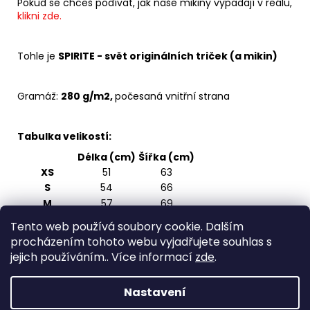
Pokud se chceš podívat, jak naše mikiny vypadají v reálu,
klikni zde.
Tohle je
SPIRITE - svět originálních triček (a mikin)
Gramáž:
280 g/m2,
počesaná vnitřní strana
Tabulka velikostí:
Délka (cm)
Šířka (cm)
XS
51
63
S
54
66
M
57
69
L
60
72
Tento web používá soubory cookie. Dalším
XL
63
75
procházením tohoto webu vyjadřujete souhlas s
2XL
66
78
jejich používáním.. Více informací
zde
.
3XL
69
81
Nastavení
Z
Vytvořil Shoptet