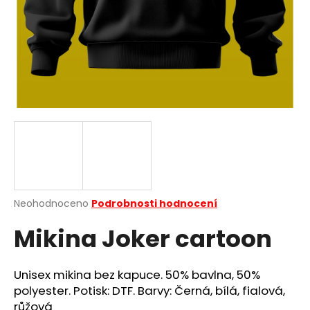
a
j
í
t
?
HLEDAT
Průměrné
Neohodnoceno
Podrobnosti hodnocení
hodnocení
D
Mikina Joker cartoon
produktu
o
je
p
0,0
o
z
Unisex mikina bez kapuce. 50% bavlna, 50%
r
5
polyester. Potisk: DTF. Barvy: Černá, bílá, fialová,
u
hvězdiček.
růžová