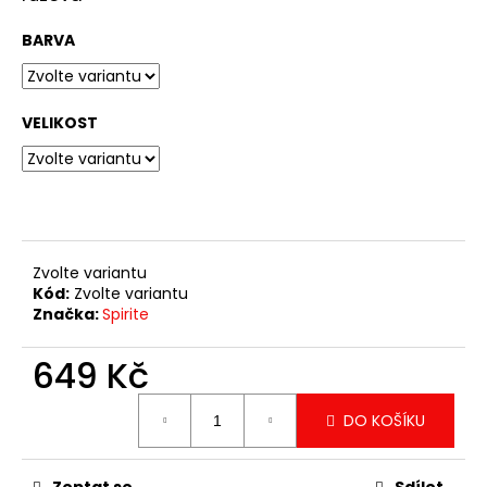
č
u
BARVA
j
e
m
e
VELIKOST
TRIKO
OVLADAČ
PS
349
Kč
Zvolte variantu
Kód:
Zvolte variantu
Značka:
Spirite
649 Kč
Měrná
DO KOŠÍKU
cena: