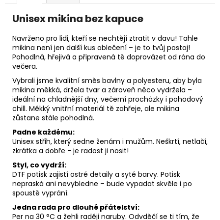
Unisex mikina bez kapuce
Navrženo pro lidi, kteří se nechtějí ztratit v davu! Tahle
mikina není jen další kus oblečení – je to tvůj postoj!
Pohodlná, hřejivá a připravená tě doprovázet od rána do
večera.
Vybrali jsme kvalitní směs bavlny a polyesteru, aby byla
mikina měkká, držela tvar a zároveň něco vydržela –
ideální na chladnější dny, večerní procházky i pohodový
chill. Měkký vnitřní materiál tě zahřeje, ale mikina
zůstane stále pohodlná.
Padne každému:
Unisex střih, který sedne ženám i mužům. Neškrtí, netlačí,
zkrátka a dobře - je radost ji nosit!
Styl, co vydrží:
DTF potisk zajistí ostré detaily a syté barvy. Potisk
nepraská ani nevybledne – bude vypadat skvěle i po
spoustě vyprání.
Jedna rada pro dlouhé přátelství:
Per na 30 °C a žehli raději naruby. Odvděčí se ti tím, že