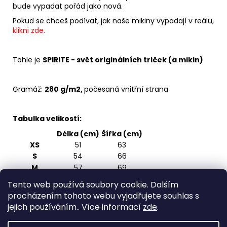
bude vypadat pořád jako nová.
Pokud se chceš podívat, jak naše mikiny vypadají v reálu,
klikni zde.
Tohle je
SPIRITE - svět originálních triček (a mikin)
Gramáž:
280 g/m2,
počesaná vnitřní strana
Tabulka velikostí:
Délka (cm)
Šířka (cm)
XS
51
63
S
54
66
M
57
69
L
60
72
Tento web používá soubory cookie. Dalším
XL
63
75
procházením tohoto webu vyjadřujete souhlas s
2XL
66
78
jejich používáním.. Více informací
zde
.
3XL
69
81