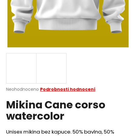
a
j
í
t
?
HLEDAT
Průměrné
Neohodnoceno
Podrobnosti hodnocení
hodnocení
D
Mikina Cane corso
produktu
o
je
p
watercolor
0,0
o
z
r
5
u
hvězdiček.
Unisex mikina bez kapuce. 50% bavlna, 50%