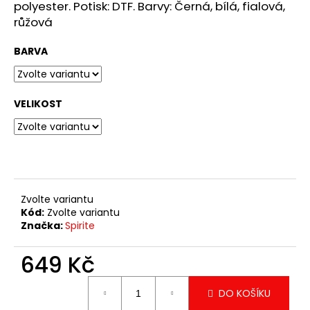
č
polyester. Potisk: DTF. Barvy: Černá, bílá, fialová,
u
růžová
j
e
BARVA
m
e
VELIKOST
TRIKO
HOUBA
BOB
1
349
Kč
Zvolte variantu
Kód:
Zvolte variantu
Značka:
Spirite
649 Kč
Měrná
DO KOŠÍKU
cena: