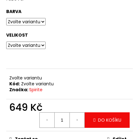
č
u
BARVA
j
e
m
e
VELIKOST
TRIKO
KECKY
349
Kč
Zvolte variantu
Kód:
Zvolte variantu
Značka:
Spirite
649 Kč
Měrná
DO KOŠÍKU
cena: