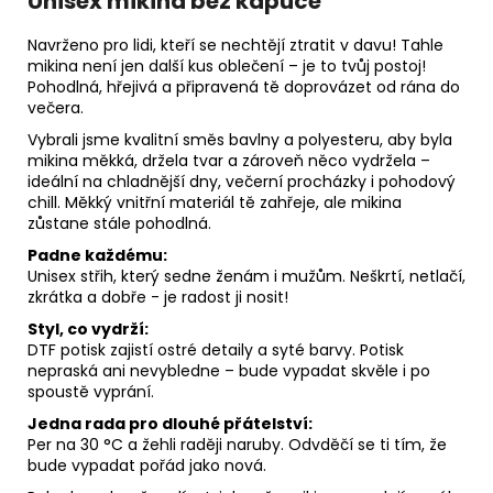
Unisex mikina bez kapuce
Navrženo pro lidi, kteří se nechtějí ztratit v davu! Tahle
mikina není jen další kus oblečení – je to tvůj postoj!
Pohodlná, hřejivá a připravená tě doprovázet od rána do
večera.
Vybrali jsme kvalitní směs bavlny a polyesteru, aby byla
mikina měkká, držela tvar a zároveň něco vydržela –
ideální na chladnější dny, večerní procházky i pohodový
chill. Měkký vnitřní materiál tě zahřeje, ale mikina
zůstane stále pohodlná.
Padne každému:
Unisex střih, který sedne ženám i mužům. Neškrtí, netlačí,
zkrátka a dobře - je radost ji nosit!
Styl, co vydrží:
DTF potisk zajistí ostré detaily a syté barvy. Potisk
nepraská ani nevybledne – bude vypadat skvěle i po
spoustě vyprání.
Jedna rada pro dlouhé přátelství:
Per na 30 °C a žehli raději naruby. Odvděčí se ti tím, že
bude vypadat pořád jako nová.