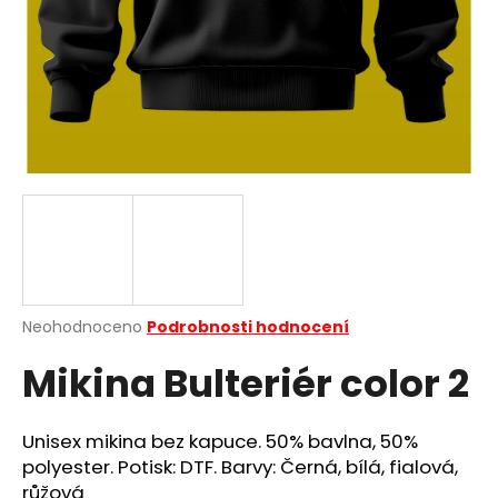
a
j
í
t
?
HLEDAT
Průměrné
Neohodnoceno
Podrobnosti hodnocení
hodnocení
D
Mikina Bulteriér color 2
produktu
o
je
p
0,0
o
z
Unisex mikina bez kapuce. 50% bavlna, 50%
r
5
polyester. Potisk: DTF. Barvy: Černá, bílá, fialová,
u
hvězdiček.
růžová