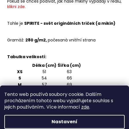
Pokud se chceš podívat, jak naše mikiny vypadají v reálu,
klikni zde.
Tohle je
SPIRITE - svět originálních triček (a mikin)
Gramáž:
280 g/m2,
počesaná vnitřní strana
Tabulka velikostí:
Délka (cm)
Šířka (cm)
XS
51
63
S
54
66
M
57
69
L
60
72
Tento web používá soubory cookie. Dalším
XL
63
75
procházením tohoto webu vyjadřujete souhlas s
2XL
66
78
jejich používáním.. Více informací
zde
.
3XL
69
81
Nastavení
Z
Vytvořil Shoptet